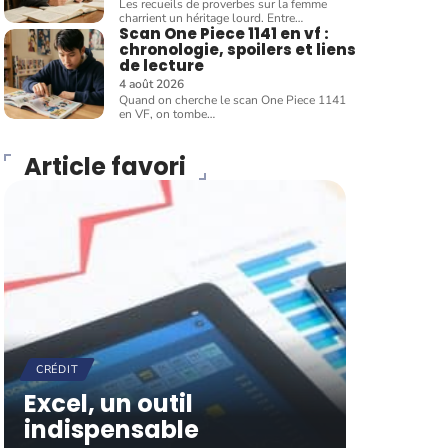
Les recueils de proverbes sur la femme
charrient un héritage lourd. Entre
…
Scan One Piece 1141 en vf :
chronologie, spoilers et liens
de lecture
4 août 2026
Quand on cherche le scan One Piece 1141
en VF, on tombe
…
Article favori
CRÉDIT
Excel, un outil
indispensable