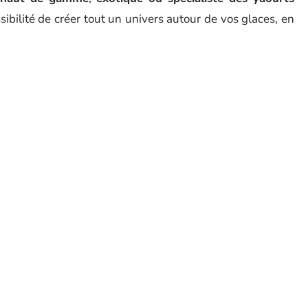
sibilité de créer tout un univers autour de vos glaces, en
our donner envie aux enfants de faire venir toute leur
 à vous : être une franchise d’une grande chaîne ou un
 avantages et inconvénients. Consultez les principes de
qui vous convient le mieux. Si vous avez décidé d’être
juridique approprié. Cela dit, avec une bonne étude de
te seule.
ARTICLE SUIVANT
es machines à
Comment vendre
rapidement sa maison ?