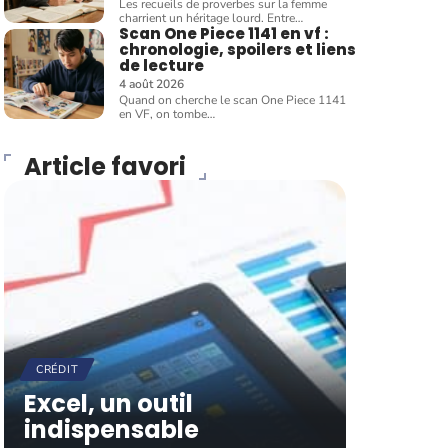
Les recueils de proverbes sur la femme
charrient un héritage lourd. Entre
…
Scan One Piece 1141 en vf :
chronologie, spoilers et liens
de lecture
4 août 2026
Quand on cherche le scan One Piece 1141
en VF, on tombe
…
Article favori
CRÉDIT
Excel, un outil
indispensable