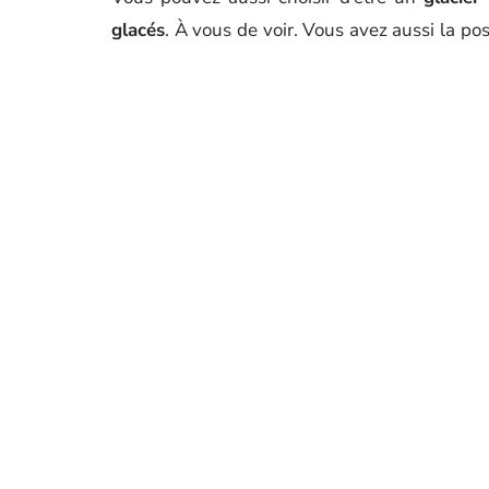
glacés
. À vous de voir. Vous avez aussi la pos
reproduisant par exemple un conte de fées p
famille.
Indépendant ou franchise
Pour vous installer, deux options s’offrent
indépendant. L’une et l’autre possèdent des
chaque option et songez calmement à celle 
indépendant, vous devez choisir le statut 
marché, l’option idéale devrait se dessiner tou
ARTICLE PRÉCÉDENT
Les avantages de l’utilisation d
projeter pour vos travaux