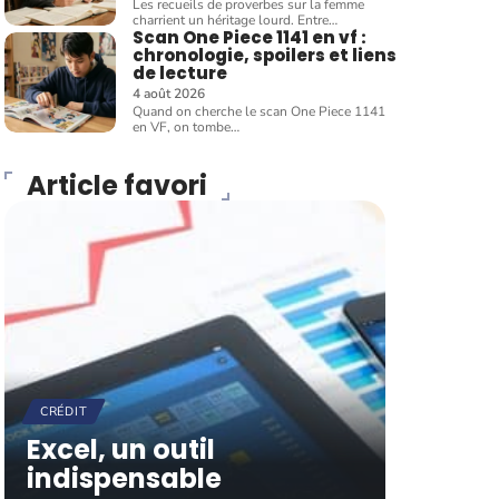
Les recueils de proverbes sur la femme
charrient un héritage lourd. Entre
…
Scan One Piece 1141 en vf :
chronologie, spoilers et liens
de lecture
4 août 2026
Quand on cherche le scan One Piece 1141
en VF, on tombe
…
Article favori
CRÉDIT
Excel, un outil
indispensable