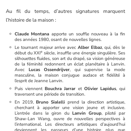
Au fil du temps, d’autres signatures marquent
l’histoire de la maison :
Claude Montana
apporte un souffle nouveau à la fin
des années 1980, osant de nouvelles lignes.
Le tournant majeur arrive avec
Alber Elbaz
, qui, dès le
e
début du XXI
siècle, insuffle une énergie singulière. Ses
silhouettes fluides, son art du drapé, sa vision généreuse
de la féminité redonnent un éclat planétaire à Lanvin.
Avec
Lucas Ossendrijver
, qui supervise la mode
masculine, la maison conjugue audace et fidélité à
l’esprit de Jeanne Lanvin.
Puis viennent
Bouchra Jarrar
et
Olivier Lapidus
, qui
traversent une période de transition.
En 2019,
Bruno Sialelli
prend la direction artistique,
cherchant à apporter une vision jeune et inclusive.
L’entrée dans le giron du
Lanvin Group
, piloté par
Shaw-Lan Wang, ouvre de nouvelles perspectives à
l’international. Les directeurs artistiques d’aujourd’hui
deviennent les passeurs d’une histoire plus que