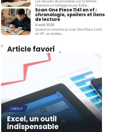
Les recueils de proverbes sur la femme
charrient un héritage lourd. Entre
…
Scan One Piece 1141 en vf :
chronologie, spoilers et liens
de lecture
4 août 2026
Quand on cherche le scan One Piece 1141
en VF, on tombe
…
Article favori
CRÉDIT
Excel, un outil
indispensable