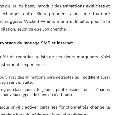
ge du jeu de base, introduit des
animations explicites
et
s échanges entre Sims prennent alors une tournure
igine suggère, Wicked Whims montre, détaille, pousse le
ubilation, selon ce que l’on cherche.
cryptage du langage SMS et internet
fit de regarder la liste de ses ajouts marquants. Voici
nsforment l’expérience :
tour, avec des animations paramétrables qui modifient aussi
ragissent ensuite.
ègles classiques : le joueur peut dessiner des scénarios
e nouveaux types de liens ou d’attirances.
cle privé : activer certaines fonctionnalités change la
 Whims hors du périmètre familial traditionnel.