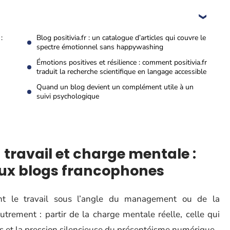
:
Blog positivia.fr : un catalogue d’articles qui couvre le
spectre émotionnel sans happywashing
Émotions positives et résilience : comment positivia.fr
traduit la recherche scientifique en langage accessible
Quand un blog devient un complément utile à un
suivi psychologique
 travail et charge mentale :
aux blogs francophones
ent le travail sous l’angle du management ou de la
autrement : partir de la charge mentale réelle, celle qui
ons et la pression silencieuse du présentéisme numérique.