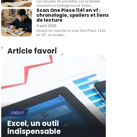
Les recueils de proverbes sur la femme
charrient un héritage lourd. Entre
…
Scan One Piece 1141 en vf :
chronologie, spoilers et liens
de lecture
4 août 2026
Quand on cherche le scan One Piece 1141
en VF, on tombe
…
Article favori
CRÉDIT
Excel, un outil
indispensable