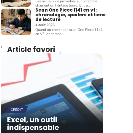
Les recueils de proverbes sur la femme
charrient un héritage lourd. Entre
…
Scan One Piece 1141 en vf :
chronologie, spoilers et liens
de lecture
4 août 2026
Quand on cherche le scan One Piece 1141
en VF, on tombe
…
Article favori
CRÉDIT
Excel, un outil
indispensable