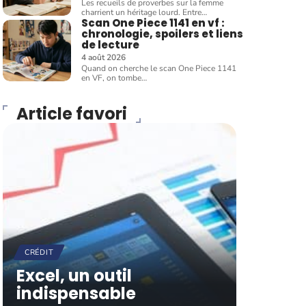
Les recueils de proverbes sur la femme
charrient un héritage lourd. Entre
…
Scan One Piece 1141 en vf :
chronologie, spoilers et liens
de lecture
4 août 2026
Quand on cherche le scan One Piece 1141
en VF, on tombe
…
Article favori
CRÉDIT
Excel, un outil
indispensable