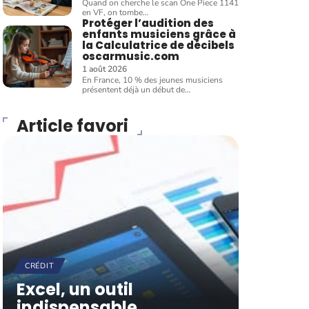
Quand on cherche le scan One Piece 1141
en VF, on tombe
…
Protéger l’audition des
enfants musiciens grâce à
la Calculatrice de décibels
oscarmusic.com
1 août 2026
En France, 10 % des jeunes musiciens
présentent déjà un début de
…
Article favori
CRÉDIT
Excel, un outil
indispensable