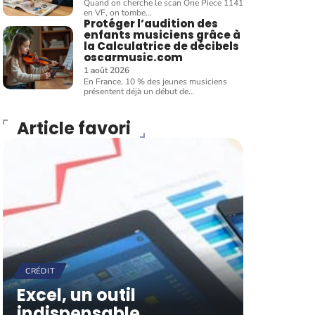
Quand on cherche le scan One Piece 1141
en VF, on tombe
…
Protéger l’audition des
enfants musiciens grâce à
la Calculatrice de décibels
oscarmusic.com
1 août 2026
En France, 10 % des jeunes musiciens
présentent déjà un début de
…
Article favori
CRÉDIT
Excel, un outil
indispensable