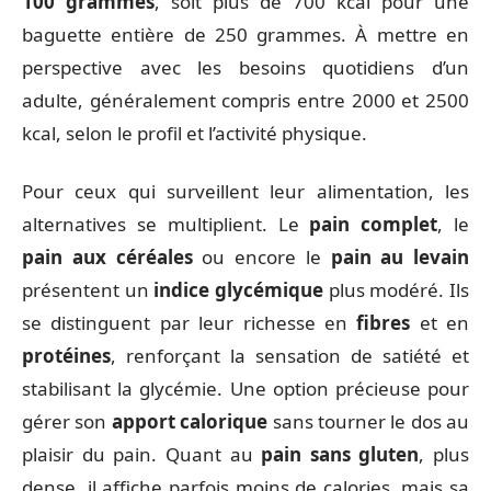
100 grammes
, soit plus de 700 kcal pour une
baguette entière de 250 grammes. À mettre en
perspective avec les besoins quotidiens d’un
adulte, généralement compris entre 2000 et 2500
kcal, selon le profil et l’activité physique.
Pour ceux qui surveillent leur alimentation, les
alternatives se multiplient. Le
pain complet
, le
pain aux céréales
ou encore le
pain au levain
présentent un
indice glycémique
plus modéré. Ils
se distinguent par leur richesse en
fibres
et en
protéines
, renforçant la sensation de satiété et
stabilisant la glycémie. Une option précieuse pour
gérer son
apport calorique
sans tourner le dos au
plaisir du pain. Quant au
pain sans gluten
, plus
dense, il affiche parfois moins de calories, mais sa